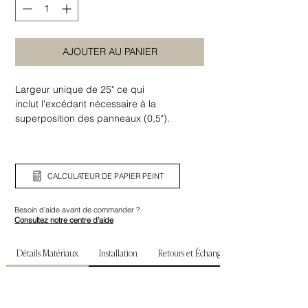
AJOUTER AU PANIER
Largeur unique de 25" ce qui
inclut l'excédant nécessaire à la
superposition des panneaux (0,5").
Assurez-vous de bien vérifier la largeur
ainsi que la hauteur de votre mur avant de
commander.
CALCULATEUR DE PAPIER PEINT
Besoin d’aide avant de commander ?
Consultez notre centre d’aide
Détails Matériaux
Installation
Retours et Échanges