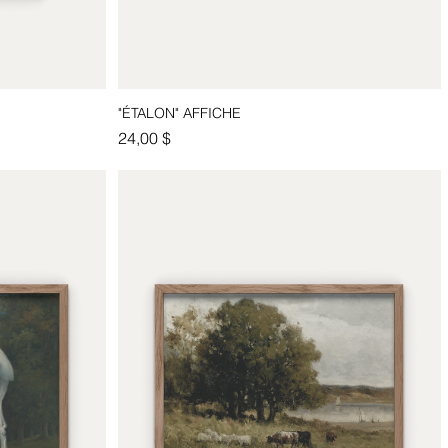
"ÉTALON" AFFICHE
Aperçu rapide
Prix
24,00 $