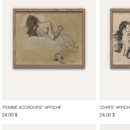
"FEMME ACCROUPIE" AFFICHE
"CHATS" AFFIC
Aperçu rapide
Prix
Prix
24,00 $
24,00 $