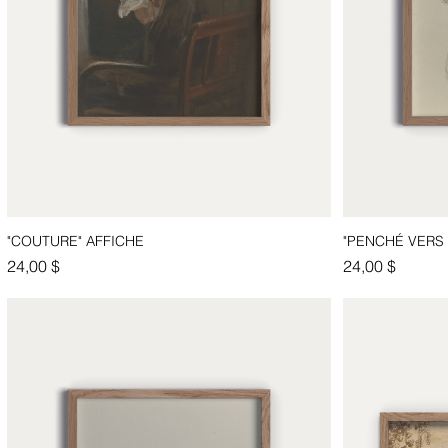
"COUTURE" AFFICHE
"PENCHÉ VERS 
Aperçu rapide
Prix
Prix
24,00 $
24,00 $