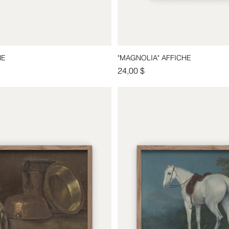
HE
"MAGNOLIA" AFFICHE
Aperçu rapide
Aperçu rapide
Prix
24,00 $