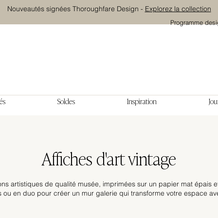
Nouveautés signées Thoroughfare Design -
Explorez la collection
Programme desi
és
Soldes
Inspiration
Jou
Affiches d'art vintage
ns artistiques de qualité musée, imprimées sur un papier mat épais e
s ou en duo pour créer un mur galerie qui transforme votre espace avec