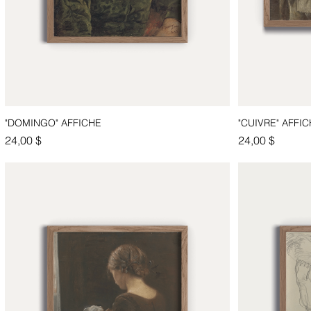
"DOMINGO" AFFICHE
"CUIVRE" AFFI
Aperçu rapide
Prix
Prix
24,00 $
24,00 $