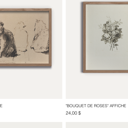
HE
"BOUQUET DE ROSES" AFFICHE
Aperçu rapide
Aperçu rapide
Prix
24,00 $