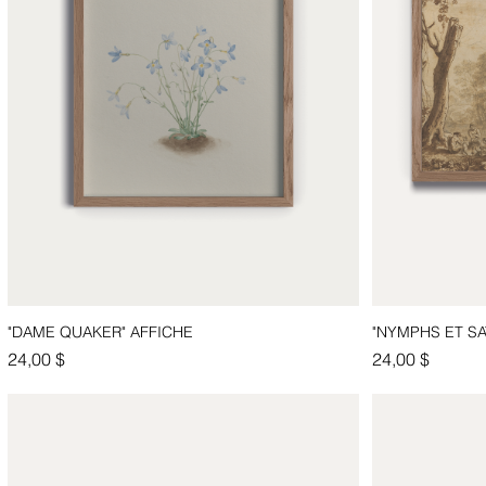
"DAME QUAKER" AFFICHE
"NYMPHS ET SA
Aperçu rapide
Prix
Prix
24,00 $
24,00 $