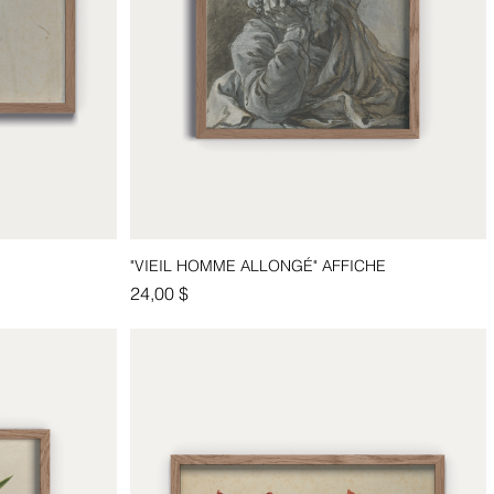
"VIEIL HOMME ALLONGÉ" AFFICHE
Aperçu rapide
Prix
24,00 $