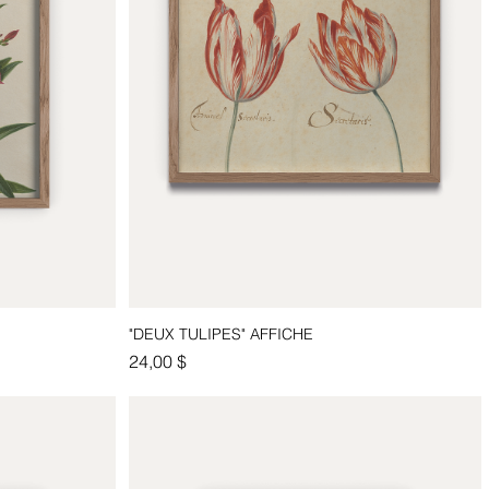
"DEUX TULIPES" AFFICHE
Aperçu rapide
Prix
24,00 $