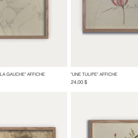
LA GAUCHE" AFFICHE
"UNE TULIPE" AFFICHE
Aperçu rapide
Aperçu rapide
Prix
24,00 $