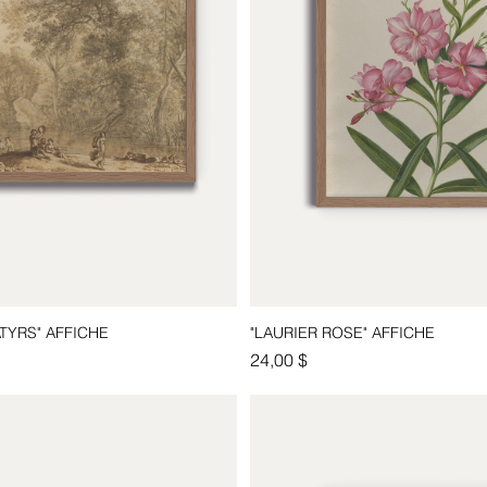
TYRS" AFFICHE
"LAURIER ROSE" AFFICHE
Aperçu rapide
Aperçu rapide
Prix
24,00 $