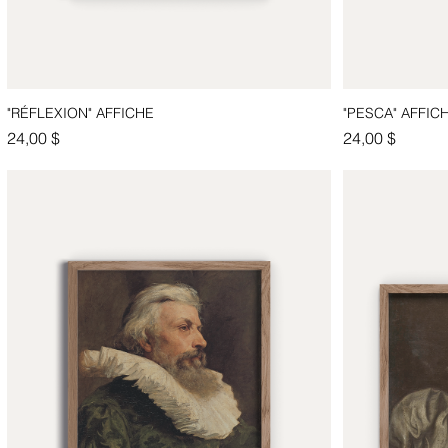
"RÉFLEXION" AFFICHE
"PESCA" AFFIC
Aperçu rapide
Prix
Prix
24,00 $
24,00 $