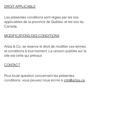
DROIT APPLICABLE
Les présentes conditions sont régies par les lois
applicables de la province de Québec et les lois du
Canada.
MODIFICATIONS DES CONDITIONS
Artza & Co. se réserve le droit de modifier ces termes
et conditions à tout moment. La version publiée sur le
site est celle qui prévaut.
CONTACT
Pour toute question concernant les présentes
conditions, vous pouvez nous écrire à
info@artza.ca
.
Récompenses Artza
Cumulez des points à chaque achat et économisez
sur vos prochaines commandes.
Inscrivez-vous