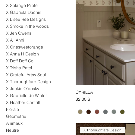
X Solange Pilote
X Gabriela Dachin
X Lisee Ree Designs
X Smoke in the woods
X Jen Owens
X Ali Anni
X Onesweetorange
X Anna H Design
X Doff Doff Co.
X Trisha Patel
X Grateful Artsy Soul
X Thoroughfare Design
X Jackie O'bosky
CYRILLA
Aperçu ra
X Gabrielle de Winter
Prix
82,00 $
X Heather Cantrill
Florale
Géométrie
Animaux
Neutre
X Thoroughfare Design