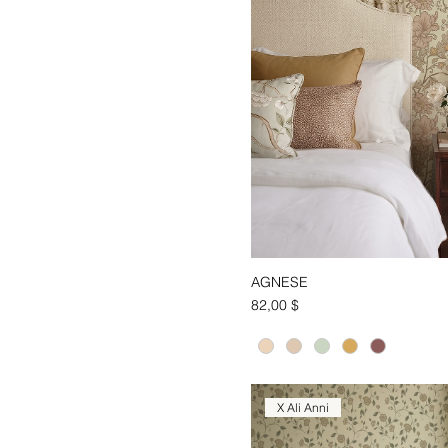
AGNESE
Aperçu ra
Prix
82,00 $
X Ali Anni