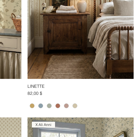
LINETTE
Aperçu rapide
Prix
82,00 $
X Ali Anni