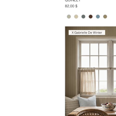
Aperçu ra
Prix
82,00 $
X Gabrielle De Winter