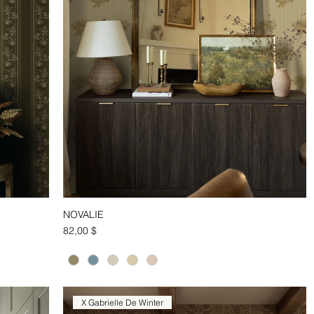
NOVALIE
Aperçu rapide
Prix
82,00 $
X Gabrielle De Winter