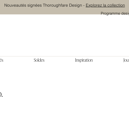
Nouveautés signées Thoroughfare Design -
Explorez la collection
Programme desi
és
Soldes
Inspiration
Jou
.