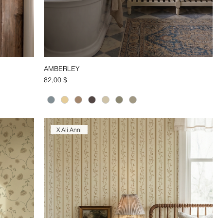
AMBERLEY
Aperçu rapide
Prix
82,00 $
X Ali Anni