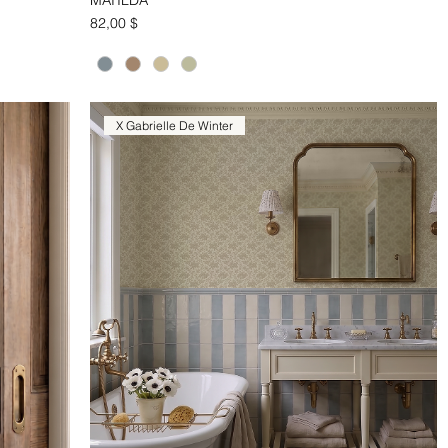
Aperçu rapide
Prix
82,00 $
X Gabrielle De Winter