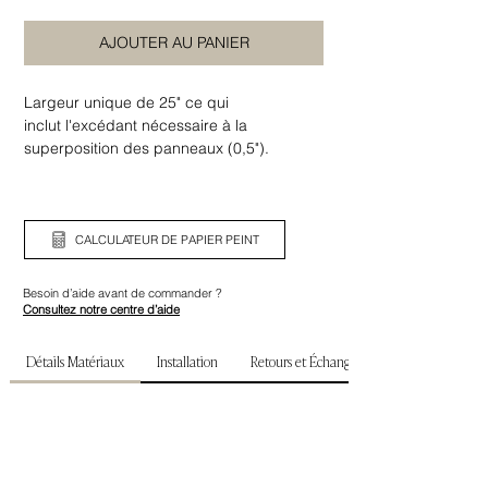
AJOUTER AU PANIER
Largeur unique de 25" ce qui
inclut l'excédant nécessaire à la
superposition des panneaux (0,5").
Assurez-vous de bien vérifier la largeur
ainsi que la hauteur de votre mur avant de
commander.
CALCULATEUR DE PAPIER PEINT
Besoin d’aide avant de commander ?
Consultez notre centre d’aide
Détails Matériaux
Installation
Retours et Échanges