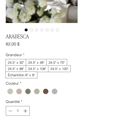
ARABESCA
Prix
82,00 $
Grandeur
*
24.5" x 30"
24.5" x 48"
24.5" x 70"
24.5" x 98"
24.5" x 108"
24.5" x 120"
Échantillon 8" x 8"
Couleur
*
Quantité
*