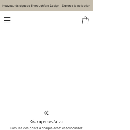
Nouveautés signées Thoroughfare Design -
Explorez la collection
Récompenses Artza
Cumulez des points à chaque achat et économisez