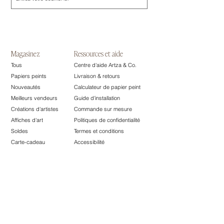
Magasinez
Ressources et aide
Tous
Centre d'aide Artza & Co.
Papiers peints
Livraison & retours
Nouveautés
Calculateur de papier peint
Meilleurs vendeurs
Guide d'installation
Créations d'artistes
Commande sur mesure
Affiches d'art
Politiques de confidentialité
Soldes
Termes et conditions
Carte-cadeau
​Accessibilité
La marque
Partenariats
À propos
Designers
Nos produits
Artistes
Points de vente
Affiliés
Contact
Marque privées