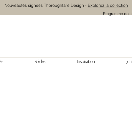
Nouveautés signées Thoroughfare Design -
Explorez la collection
Programme desi
és
Soldes
Inspiration
Jou