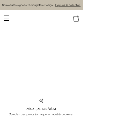
Nouveautés signées Thoroughfare Design -
Explorez la collection
Récompenses Artza
Cumulez des points à chaque achat et économisez