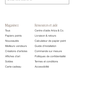
Magasinez
Ressources et aide
Tous
Centre d'aide Artza & Co.
Papiers peints
Livraison & retours
Nouveautés
Calculateur de papier peint
Meilleurs vendeurs
Guide d'installation
Créations d'artistes
Commande sur mesure
Affiches d'art
Politiques de confidentialité
Soldes
Termes et conditions
Carte-cadeau
​Accessibilité
La marque
Partenariats
À propos
Designers
Nos produits
Artistes
Points de vente
Affiliés
Contact
Marque privées