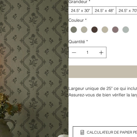
Grandeur
*
24.5" x 30"
24.5" x 48"
24.5" x 70
Couleur
*
Quantité
*
Largeur unique de 25" ce qui inclu
Assurez-vous de bien vérifier la l
CALCULATEUR DE PAPIER PE