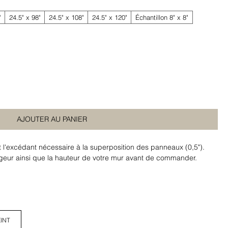
"
24.5" x 98"
24.5" x 108"
24.5" x 120"
Échantillon 8" x 8"
AJOUTER AU PANIER
t l'excédant nécessaire à la superposition des panneaux (0,5").
argeur ainsi que la hauteur de votre mur avant de commander.
INT