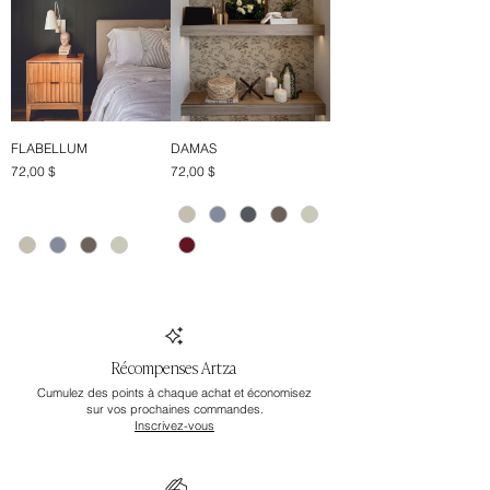
FLABELLUM
DAMAS
Prix
Prix
72,00 $
72,00 $
Récompenses Artza
Cumulez des points à chaque achat et économisez
sur vos prochaines commandes.
Inscrivez-vous