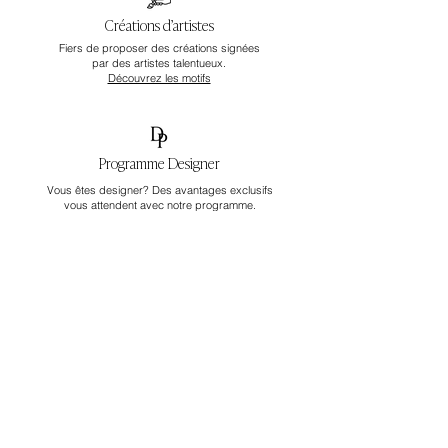
Créations d’artistes
Fiers de proposer des créations signées
par des artistes talentueux.
Découvrez les motifs
Programme Designer
Vous êtes designer? Des avantages exclusifs
vous attendent avec notre programme.
Rejoindre le programme
Rejoignez notre univers
Soyez les premiers à découvrir nos
nouveautés, offres et coups de cœur.
S'INSCRIRE