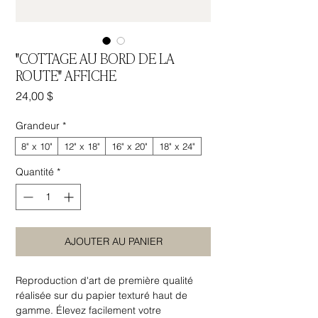
"COTTAGE AU BORD DE LA
ROUTE" AFFICHE
Prix
24,00 $
Grandeur
*
8" x 10"
12" x 18"
16" x 20"
18" x 24"
Quantité
*
AJOUTER AU PANIER
Reproduction d'art de première qualité
réalisée sur du papier texturé haut de
gamme. Élevez facilement votre