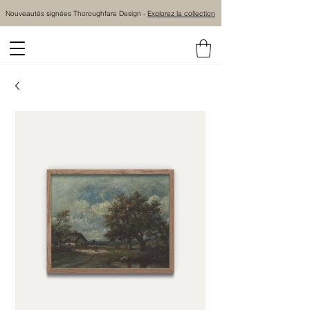
Nouveautés signées Thoroughfare Design -
Explorez la collection