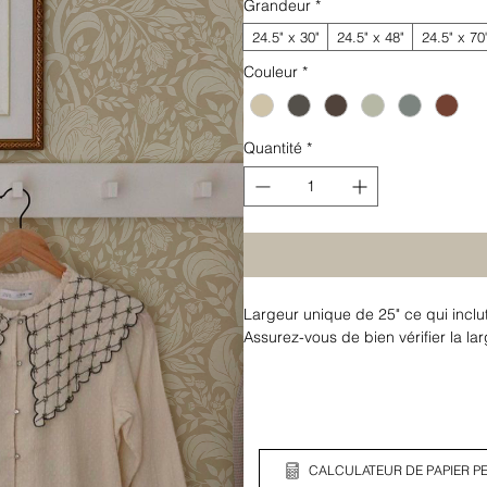
Grandeur
*
24.5" x 30"
24.5" x 48"
24.5" x 70
Couleur
*
Quantité
*
Largeur unique de 25" ce qui inclu
Assurez-vous de bien vérifier la l
CALCULATEUR DE PAPIER PE