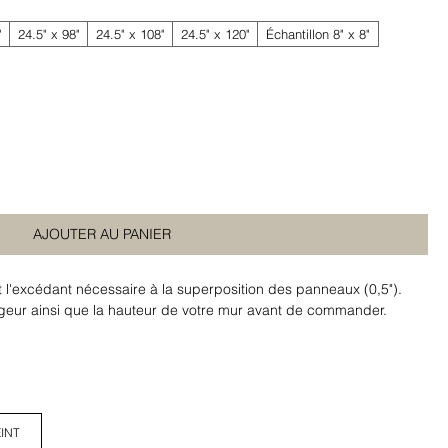
"
24.5" x 98"
24.5" x 108"
24.5" x 120"
Échantillon 8" x 8"
AJOUTER AU PANIER
t l'excédant nécessaire à la superposition des panneaux (0,5").
argeur ainsi que la hauteur de votre mur avant de commander.
INT