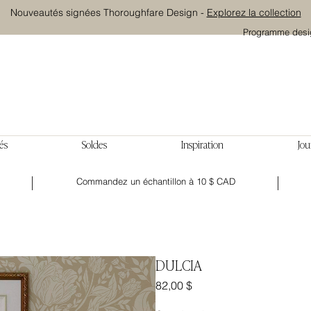
Nouveautés signées Thoroughfare Design -
Explorez la collection
Programme desi
és
Soldes
Inspiration
Jou
Commandez un échantillon à 10 $ CAD
DULCIA
Prix
82,00 $