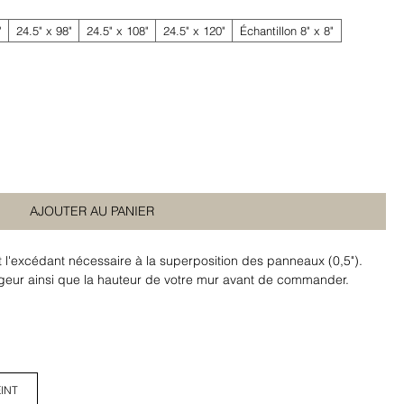
"
24.5" x 98"
24.5" x 108"
24.5" x 120"
Échantillon 8" x 8"
AJOUTER AU PANIER
t l'excédant nécessaire à la superposition des panneaux (0,5").
argeur ainsi que la hauteur de votre mur avant de commander.
INT