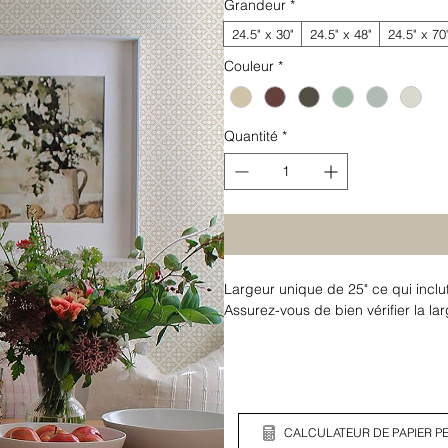
Grandeur
*
24.5" x 30"
24.5" x 48"
24.5" x 70
Couleur
*
Quantité
*
Largeur unique de 25" ce qui inclu
Assurez-vous de bien vérifier la l
CALCULATEUR DE PAPIER PE