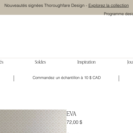
Nouveautés signées Thoroughfare Design -
Explorez la collection
Programme desi
és
Soldes
Inspiration
Jou
Commandez un échantillon à 10 $ CAD
EVA
Prix
72,00 $