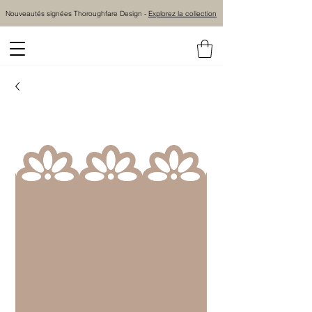
Nouveautés signées Thoroughfare Design -
Explorez la collection