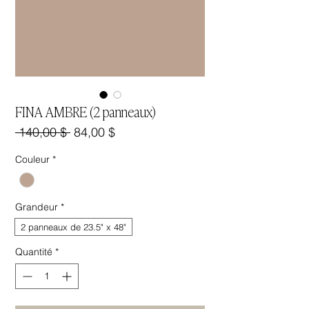
FINA AMBRE (2 panneaux)
 140,00 $ 
84,00 $
Prix
Prix
promotionnel
original
Couleur
*
Grandeur
*
2 panneaux de 23.5" x 48"
Quantité
*