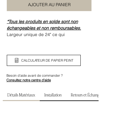
AJOUTER AU PANIER
*Tous les produits en solde sont non
échangeables et non remboursables.
Largeur unique de 24" ce qui
inclut l'excédant nécessaire à la
superposition des panneaux (0,5").
Assurez-vous de bien vérifier la largeur
ainsi que la hauteur de votre mur avant de
CALCULATEUR DE PAPIER PEINT
commander.
Besoin d’aide avant de commander ?
Consultez notre centre d’aide
Détails Matériaux
Installation
Retours et Échanges