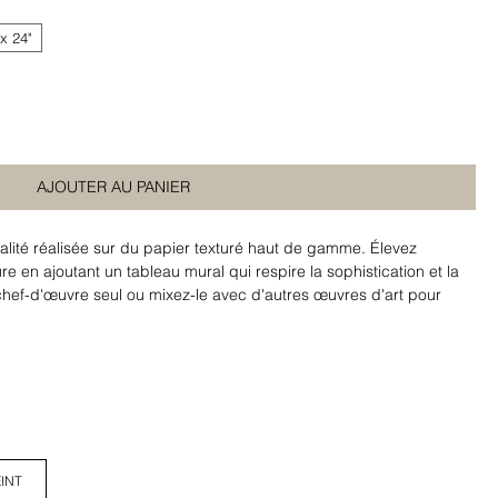
 x 24"
AJOUTER AU PANIER
lité réalisée sur du papier texturé haut de gamme. Élevez
re en ajoutant un tableau mural qui respire la sophistication et la
 chef-d'œuvre seul ou mixez-le avec d'autres œuvres d'art pour
isée qui raconte une histoire unique.
INT