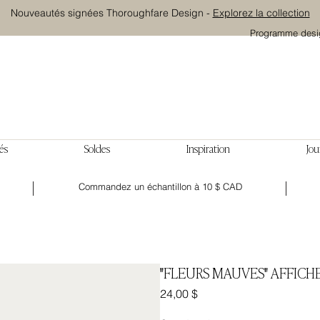
Nouveautés signées Thoroughfare Design -
Explorez la collection
Programme desi
és
Soldes
Inspiration
Jou
Commandez un échantillon à 10 $ CAD
"FLEURS MAUVES" AFFICH
Prix
24,00 $