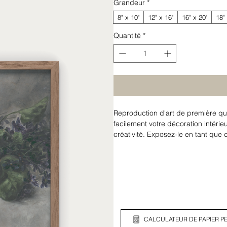
Grandeur
*
8" x 10"
12" x 16"
16" x 20"
18"
Quantité
*
Reproduction d'art de première qua
facilement votre décoration intérieu
créativité. Exposez-le en tant que
créer une galerie murale personnal
CALCULATEUR DE PAPIER PE