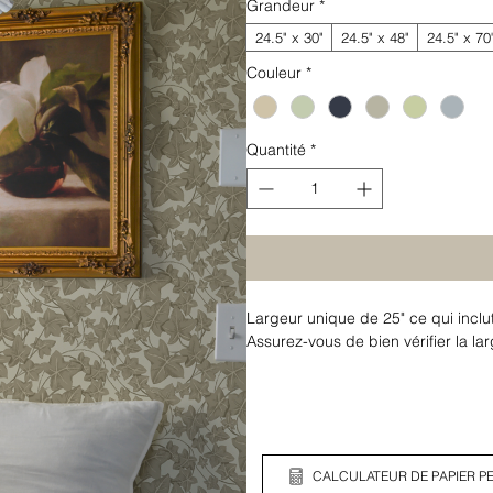
Grandeur
*
24.5" x 30"
24.5" x 48"
24.5" x 70
Couleur
*
Quantité
*
Largeur unique de 25" ce qui inclu
Assurez-vous de bien vérifier la l
CALCULATEUR DE PAPIER PE