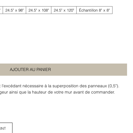
"
24.5" x 98"
24.5" x 108"
24.5" x 120"
Échantillon 8" x 8"
AJOUTER AU PANIER
t l'excédant nécessaire à la superposition des panneaux (0,5").
argeur ainsi que la hauteur de votre mur avant de commander.
INT