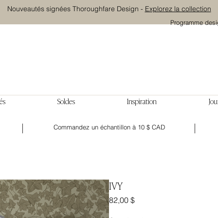
Nouveautés signées Thoroughfare Design -
Explorez la collection
Programme desi
és
Soldes
Inspiration
Jou
Commandez un échantillon à 10 $ CAD
IVY
Prix
82,00 $