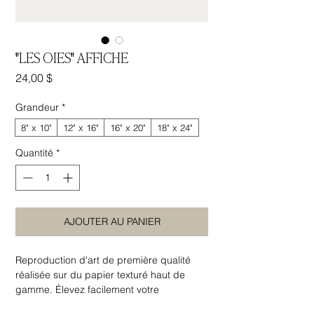
"LES OIES" AFFICHE
Prix
24,00 $
Grandeur
*
8" x 10"
12" x 16"
16" x 20"
18" x 24"
Quantité
*
AJOUTER AU PANIER
Reproduction d'art de première qualité
réalisée sur du papier texturé haut de
gamme. Élevez facilement votre
décoration intérieure en ajoutant un