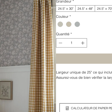
Grandeur
*
24.5" x 30"
24.5" x 48"
24.5" x 70
Couleur
*
Quantité
*
Largeur unique de 25" ce qui inclu
Assurez-vous de bien vérifier la l
CALCULATEUR DE PAPIER PE