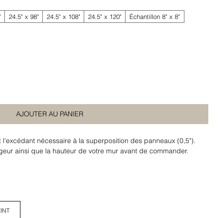
"
24.5" x 98"
24.5" x 108"
24.5" x 120"
Échantillon 8" x 8"
AJOUTER AU PANIER
t l'excédant nécessaire à la superposition des panneaux (0,5").
argeur ainsi que la hauteur de votre mur avant de commander.
INT