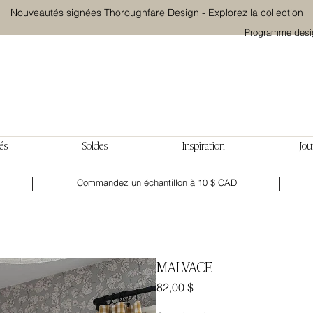
Nouveautés signées Thoroughfare Design -
Explorez la collection
Programme desi
és
Soldes
Inspiration
Jou
Commandez un échantillon à 10 $ CAD
MALVACE
Prix
82,00 $