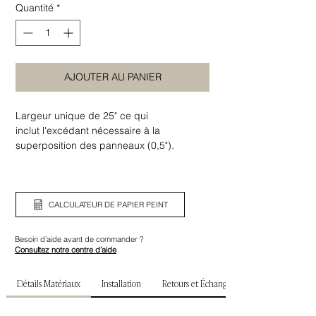
Quantité
*
AJOUTER AU PANIER
Largeur unique de 25" ce qui
inclut l'excédant nécessaire à la
superposition des panneaux (0,5").
Assurez-vous de bien vérifier la largeur
ainsi que la hauteur de votre mur avant de
commander.
CALCULATEUR DE PAPIER PEINT
Besoin d’aide avant de commander ?
Consultez notre centre d’aide
Détails Matériaux
Installation
Retours et Échanges