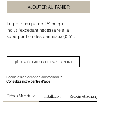
AJOUTER AU PANIER
Largeur unique de 25" ce qui
inclut l'excédant nécessaire à la
superposition des panneaux (0,5").
Assurez-vous de bien vérifier la largeur
ainsi que la hauteur de votre mur avant de
commander.
CALCULATEUR DE PAPIER PEINT
Besoin d’aide avant de commander ?
Consultez notre centre d’aide
Détails Matériaux
Installation
Retours et Échanges