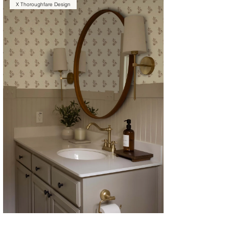
X Thoroughfare Design
CYRILLA