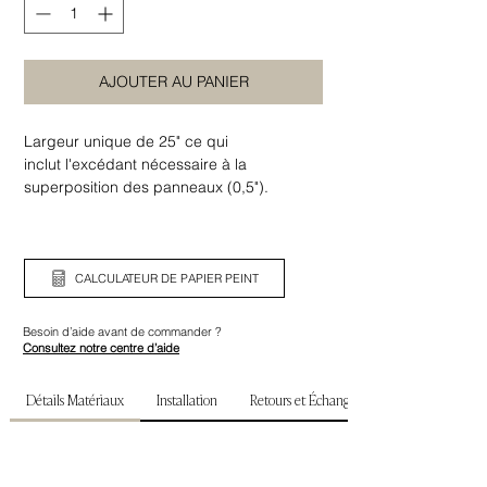
AJOUTER AU PANIER
Largeur unique de 25" ce qui
inclut l'excédant nécessaire à la
superposition des panneaux (0,5").
Assurez-vous de bien vérifier la largeur
ainsi que la hauteur de votre mur avant de
commander.
CALCULATEUR DE PAPIER PEINT
Besoin d’aide avant de commander ?
Consultez notre centre d’aide
Détails Matériaux
Installation
Retours et Échanges