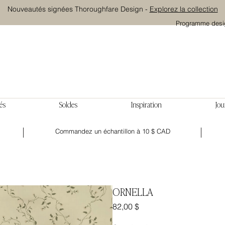
Nouveautés signées Thoroughfare Design -
Explorez la collection
Programme desi
és
Soldes
Inspiration
Jou
Commandez un échantillon à 10 $ CAD
ORNELLA
Prix
82,00 $