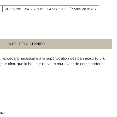
"
24.5" x 98"
24.5" x 108"
24.5" x 120"
Échantillon 8" x 8"
AJOUTER AU PANIER
t l'excédant nécessaire à la superposition des panneaux (0,5").
argeur ainsi que la hauteur de votre mur avant de commander.
INT