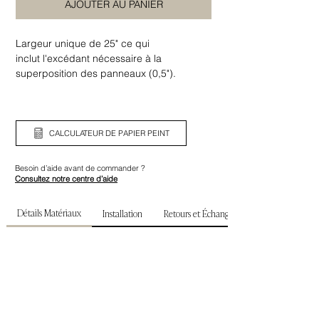
AJOUTER AU PANIER
Largeur unique de 25" ce qui
inclut l'excédant nécessaire à la
superposition des panneaux (0,5").
Assurez-vous de bien vérifier la largeur
ainsi que la hauteur de votre mur avant de
commander.
CALCULATEUR DE PAPIER PEINT
Besoin d’aide avant de commander ?
Consultez notre centre d’aide
Détails Matériaux
Installation
Retours et Échanges