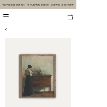
Nouveautés signées Thoroughfare Design -
Explorez la collection