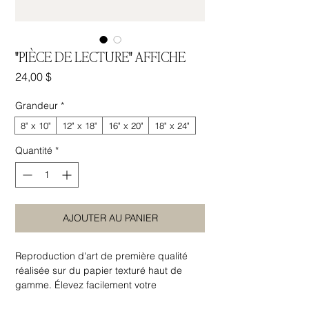
"PIÈCE DE LECTURE" AFFICHE
Prix
24,00 $
Grandeur
*
8" x 10"
12" x 18"
16" x 20"
18" x 24"
Quantité
*
AJOUTER AU PANIER
Reproduction d'art de première qualité
réalisée sur du papier texturé haut de
gamme. Élevez facilement votre
décoration intérieure en ajoutant un