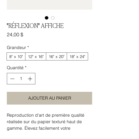
"RÉFLEXION" AFFICHE
Prix
24,00 $
Grandeur
*
8" x 10"
12" x 16"
16" x 20"
18" x 24"
Quantité
*
AJOUTER AU PANIER
Reproduction d'art de première qualité
réalisée sur du papier texturé haut de
gamme. Élevez facilement votre
décoration intérieure en ajoutant un