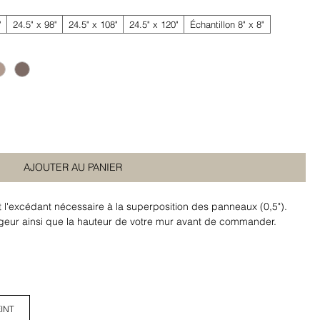
"
24.5" x 98"
24.5" x 108"
24.5" x 120"
Échantillon 8" x 8"
AJOUTER AU PANIER
t l'excédant nécessaire à la superposition des panneaux (0,5").
argeur ainsi que la hauteur de votre mur avant de commander.
INT