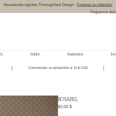
Nouveautés signées Thoroughfare Design -
Explorez la collection
Programme desi
és
Soldes
Inspiration
Jou
Commandez un échantillon à 10 $ CAD
ROSABEL
Prix
82,00 $