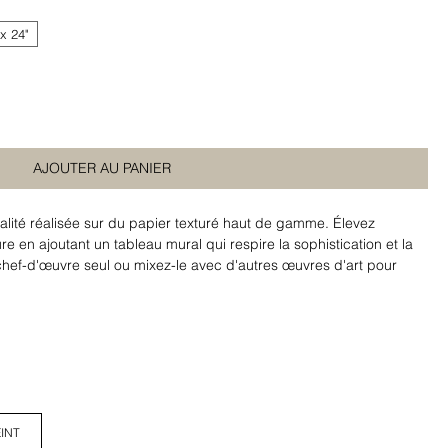
 x 24"
AJOUTER AU PANIER
lité réalisée sur du papier texturé haut de gamme. Élevez
re en ajoutant un tableau mural qui respire la sophistication et la
 chef-d'œuvre seul ou mixez-le avec d'autres œuvres d'art pour
isée qui raconte une histoire unique.
INT