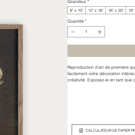
Grandeur
*
8" x 10"
12" x 16"
16" x 20"
18"
Quantité
*
Reproduction d'art de première qua
facilement votre décoration intérieu
créativité. Exposez-le en tant que
créer une galerie murale personnal
CALCULATEUR DE PAPIER PE