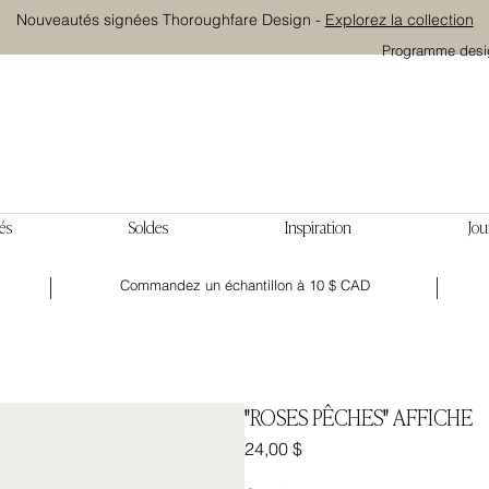
Nouveautés signées Thoroughfare Design -
Explorez la collection
Programme desi
és
Soldes
Inspiration
Jou
Commandez un échantillon à 10 $ CAD
"ROSES PÊCHES" AFFICHE
Prix
24,00 $