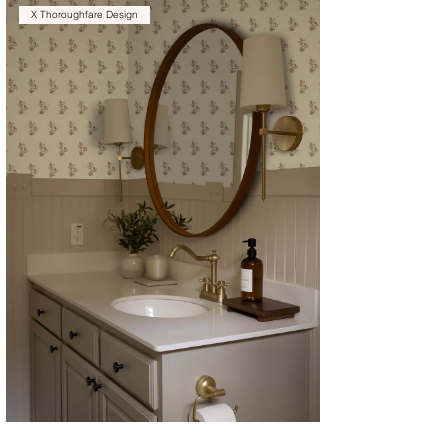
X Thoroughfare Design
CYRILLA