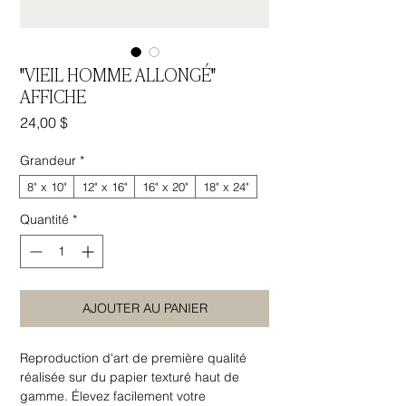
"VIEIL HOMME ALLONGÉ"
AFFICHE
Prix
24,00 $
Grandeur
*
8" x 10"
12" x 16"
16" x 20"
18" x 24"
Quantité
*
AJOUTER AU PANIER
Reproduction d'art de première qualité
réalisée sur du papier texturé haut de
gamme. Élevez facilement votre