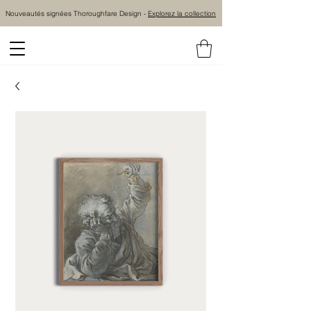
Nouveautés signées Thoroughfare Design -
Explorez la collection