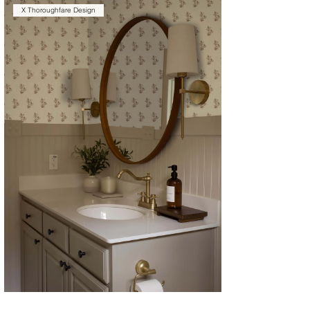
X Thoroughfare Design
CYRILLA