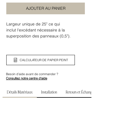
AJOUTER AU PANIER
Largeur unique de 25" ce qui
inclut l'excédant nécessaire à la
superposition des panneaux (0,5").
Assurez-vous de bien vérifier la largeur
ainsi que la hauteur de votre mur avant de
commander.
CALCULATEUR DE PAPIER PEINT
Besoin d’aide avant de commander ?
Consultez notre centre d’aide
Détails Matériaux
Installation
Retours et Échanges