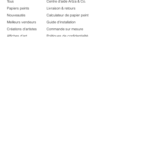
Tous
Centre d'aide Artza & Co.
Papiers peints
Livraison & retours
Nouveautés
Calculateur de papier peint
Meilleurs vendeurs
Guide d'installation
Créations d'artistes
Commande sur mesure
Affiches d'art
Politiques de confidentialité
Soldes
Termes et conditions
Carte-cadeau
​Accessibilité
La marque
Partenariats
À propos
Designers
Nos produits
Artistes
Points de vente
Affiliés
Contact
Marque privées
Journal
Collaboration
Inspiration​
Récompenses​
Restez Inspiré