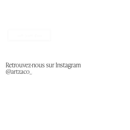
Conseils papier peint
Comment choisir le bon papier peint:
Un guide de ma maison à la vôtre
Écrit par Shannon Santiago
LIRE L'ARTICLE
Retrouvez-nous sur Instagram
@artzaco_