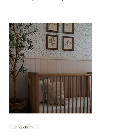
En vedette ♡ ︎
02 MARS— LIRE,